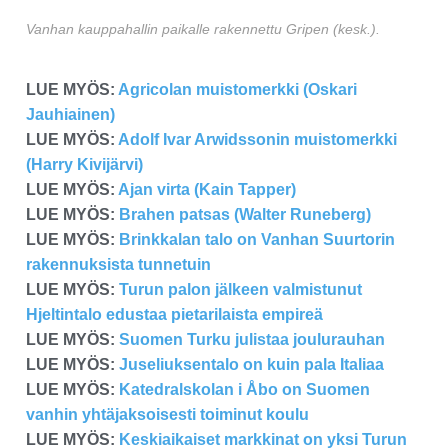
Vanhan kauppahallin paikalle rakennettu Gripen (kesk.).
LUE MYÖS:
Agricolan muistomerkki (Oskari
Jauhiainen)
LUE MYÖS:
Adolf Ivar Arwidssonin muistomerkki
(Harry Kivijärvi)
LUE MYÖS:
Ajan virta (Kain Tapper)
LUE MYÖS:
Brahen patsas (Walter Runeberg)
LUE MYÖS:
Brinkkalan talo on Vanhan Suurtorin
rakennuksista tunnetuin
LUE MYÖS:
Turun palon jälkeen valmistunut
Hjeltintalo edustaa pietarilaista empireä
LUE MYÖS:
Suomen Turku julistaa joulurauhan
LUE MYÖS:
Juseliuksentalo on kuin pala Italiaa
LUE MYÖS:
Katedralskolan i Åbo on Suomen
vanhin yhtäjaksoisesti toiminut koulu
LUE MYÖS:
Keskiaikaiset markkinat on yksi Turun