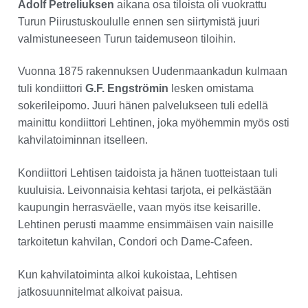
Adolf Petreliuksen
aikana osa tiloista oli vuokrattu
Turun Piirustuskoululle ennen sen siirtymistä juuri
valmistuneeseen Turun taidemuseon tiloihin.
Vuonna 1875 rakennuksen Uudenmaankadun kulmaan
tuli kondiittori
G.F. Engströmin
lesken omistama
sokerileipomo. Juuri hänen palvelukseen tuli edellä
mainittu kondiittori Lehtinen, joka myöhemmin myös osti
kahvilatoiminnan itselleen.
Kondiittori Lehtisen taidoista ja hänen tuotteistaan tuli
kuuluisia. Leivonnaisia kehtasi tarjota, ei pelkästään
kaupungin herrasväelle, vaan myös itse keisarille.
Lehtinen perusti maamme ensimmäisen vain naisille
tarkoitetun kahvilan, Condori och Dame-Cafeen.
Kun kahvilatoiminta alkoi kukoistaa, Lehtisen
jatkosuunnitelmat alkoivat paisua.