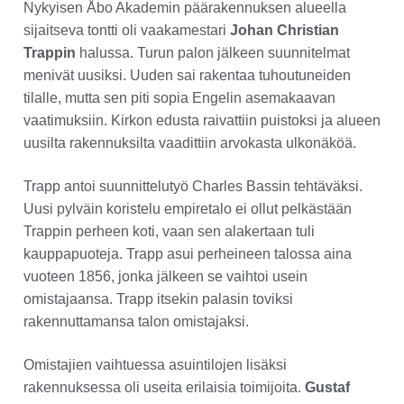
Nykyisen Åbo Akademin päärakennuksen alueella
sijaitseva tontti oli vaakamestari
Johan Christian
Trappin
halussa. Turun palon jälkeen suunnitelmat
menivät uusiksi. Uuden sai rakentaa tuhoutuneiden
tilalle, mutta sen piti sopia Engelin asemakaavan
vaatimuksiin. Kirkon edusta raivattiin puistoksi ja alueen
uusilta rakennuksilta vaadittiin arvokasta ulkonäköä.
Trapp antoi suunnittelutyö Charles Bassin tehtäväksi.
Uusi pylväin koristelu empiretalo ei ollut pelkästään
Trappin perheen koti, vaan sen alakertaan tuli
kauppapuoteja. Trapp asui perheineen talossa aina
vuoteen 1856, jonka jälkeen se vaihtoi usein
omistajaansa. Trapp itsekin palasin toviksi
rakennuttamansa talon omistajaksi.
Omistajien vaihtuessa asuintilojen lisäksi
rakennuksessa oli useita erilaisia toimijoita.
Gustaf