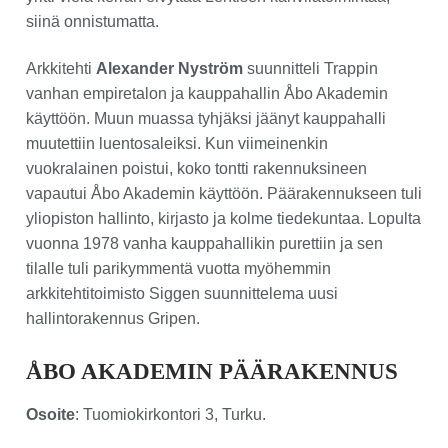
siinä onnistumatta.
Arkkitehti
Alexander Nyström
suunnitteli Trappin
vanhan empiretalon ja kauppahallin Åbo Akademin
käyttöön. Muun muassa tyhjäksi jäänyt kauppahalli
muutettiin luentosaleiksi. Kun viimeinenkin
vuokralainen poistui, koko tontti rakennuksineen
vapautui Åbo Akademin käyttöön. Päärakennukseen tuli
yliopiston hallinto, kirjasto ja kolme tiedekuntaa. Lopulta
vuonna 1978 vanha kauppahallikin purettiin ja sen
tilalle tuli parikymmentä vuotta myöhemmin
arkkitehtitoimisto Siggen suunnittelema uusi
hallintorakennus Gripen.
ÅBO AKADEMIN PÄÄRAKENNUS
Osoite
: Tuomiokirkontori 3, Turku.