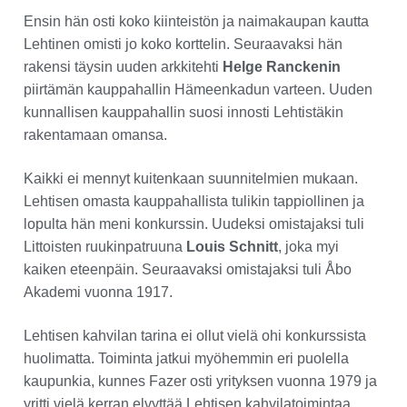
Ensin hän osti koko kiinteistön ja naimakaupan kautta
Lehtinen omisti jo koko korttelin. Seuraavaksi hän
rakensi täysin uuden arkkitehti
Helge Ranckenin
piirtämän kauppahallin Hämeenkadun varteen. Uuden
kunnallisen kauppahallin suosi innosti Lehtistäkin
rakentamaan omansa.
Kaikki ei mennyt kuitenkaan suunnitelmien mukaan.
Lehtisen omasta kauppahallista tulikin tappiollinen ja
lopulta hän meni konkurssin. Uudeksi omistajaksi tuli
Littoisten ruukinpatruuna
Louis Schnitt
, joka myi
kaiken eteenpäin. Seuraavaksi omistajaksi tuli Åbo
Akademi vuonna 1917.
Lehtisen kahvilan tarina ei ollut vielä ohi konkurssista
huolimatta. Toiminta jatkui myöhemmin eri puolella
kaupunkia, kunnes Fazer osti yrityksen vuonna 1979 ja
yritti vielä kerran elvyttää Lehtisen kahvilatoimintaa,