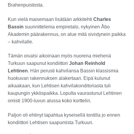
Brahenpuistosta.
Kun vielä maisemaan lisätään arkkitehti
Charles
Bassin
suunnittelema empiretalo, nykyinen Åbo
Akademin päärakennus, on alue mitä sivistynein paikka
– kahvilalle.
Tämän oivalsi aikoinaan myös nuorena miehenä
Turkuun saapunut kondiittori
Johan Reinhold
Lehtinen
. Hän perusti kahvilansa Bassin klassismia
huokuvan rakennuksen alakertaan. Eipä kulunut
aikaakaan, kun Lehtisen kahvilakonditoriasta tuli
kaupungin ykköspaikka. Lopulta vaurastunut Lehtinen
omisti 1900-luvun alussa koko korttelin.
Paljon oli ehtinyt tapahtua kyseisellä tontilla jo ennen
kondiittori Lehtisen saapumista Turkuun.