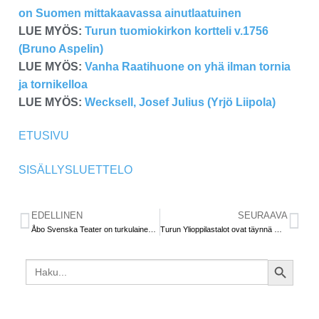
on Suomen mittakaavassa ainutlaatuinen
LUE MYÖS:
Turun tuomiokirkon kortteli v.1756
(Bruno Aspelin)
LUE MYÖS:
Vanha Raatihuone on yhä ilman tornia
ja tornikelloa
LUE MYÖS:
Wecksell, Josef Julius (Yrjö Liipola)
ETUSIVU
SISÄLLYSLUETTELO
EDELLINEN
SEURAAVA
Åbo Svenska Teater on turkulainen helmi
Turun Ylioppilastalot ovat täynnä mukavia muistoja – paljon nostalgisia yksityiskohtia on yhä jäljellä
Search
SEARCH
for:
BUTTON