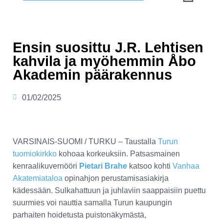
Ensin suosittu J.R. Lehtisen
kahvila ja myöhemmin Åbo
Akademin päärakennus
01/02/2025
VARSINAIS-SUOMI /
TURKU – Taustalla
Turun
tuomiokirkko
kohoaa korkeuksiin. Patsasmainen
kenraalikuvernööri
Pietari Brahe
katsoo kohti
Vanhaa
Akatemiataloa
opinahjon perustamisasiakirja
kädessään. Sulkahattuun ja juhlaviin saappaisiin puettu
suurmies voi nauttia samalla Turun kaupungin
parhaiten hoidetusta puistonäkymästä,