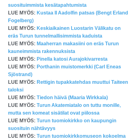
suosituimmista kesätapahtumista
LUE MYÖS:
Kustaa II Aadolfin patsas (Bengt Erland
Fogelberg)
LUE MYÖS:
Keskiaikainen Luostarin Välikatu on
eräs Turun tunnelmallisimmista kaduista
LUE MYÖS:
Maaherran makasiini on eräs Turun
kauneimmista rakennuksista
LUE MYÖS:
Pinella katosi Aurajokivarresta
LUE MYÖS:
Porthanin muistomerkki (Carl Eneas
Sjöstrand)
LUE MYÖS:
Rettigin tupakkatehdas muuttui Taiteen
taloksi
LUE MYÖS:
Tiedon häivä (Maaria Wirkkala)
LUE MYÖS:
Turun Akatemiatalo on tuttu monille,
mutta sen komeat sisätilat ovat piilossa
LUE MYÖS:
Turun tuomiokirkko on kaupungin
suosituin nähtävyys
LUE MYÖS:
Turun tuomiokirkkomuseon kokoelma