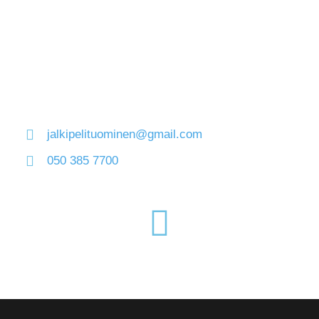
jalkipelituominen@gmail.com
050 385 7700